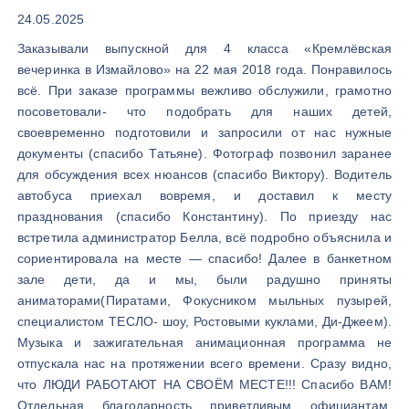
24.05.2025
Заказывали выпускной для 4 класса «Кремлёвская
вечеринка в Измайлово» на 22 мая 2018 года. Понравилось
всё. При заказе программы вежливо обслужили, грамотно
посоветовали- что подобрать для наших детей,
своевременно подготовили и запросили от нас нужные
документы (спасибо Татьяне). Фотограф позвонил заранее
для обсуждения всех нюансов (спасибо Виктору). Водитель
автобуса приехал вовремя, и доставил к месту
празднования (спасибо Константину). По приезду нас
встретила администратор Белла, всё подробно объяснила и
сориентировала на месте — спасибо! Далее в банкетном
зале дети, да и мы, были радушно приняты
аниматорами(Пиратами, Фокусником мыльных пузырей,
специалистом ТЕСЛО- шоу, Ростовыми куклами, Ди-Джеем).
Музыка и зажигательная анимационная программа не
отпускала нас на протяжении всего времени. Сразу видно,
что ЛЮДИ РАБОТАЮТ НА СВОЁМ МЕСТЕ!!! Спасибо ВАМ!
Отдельная благодарность приветливым официантам,